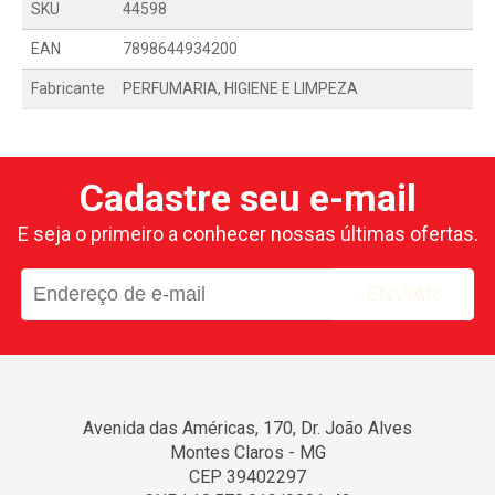
SKU
44598
EAN
7898644934200
Fabricante
PERFUMARIA, HIGIENE E LIMPEZA
Cadastre seu e-mail
E seja o primeiro a conhecer nossas últimas ofertas.
ENVIAR
Avenida das Américas, 170, Dr. João Alves
Montes Claros - MG
CEP 39402297