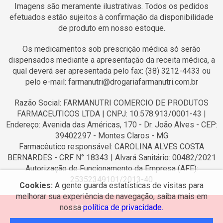
Imagens são meramente ilustrativas. Todos os pedidos
efetuados estão sujeitos à confirmação da disponibilidade
de produto em nosso estoque.
Os medicamentos sob prescrição médica só serão
dispensados mediante a apresentação da receita médica, a
qual deverá ser apresentada pelo fax: (38) 3212-4433 ou
pelo e-mail: farmanutri@drogariafarmanutri.com.br
Razão Social: FARMANUTRI COMERCIO DE PRODUTOS
FARMACEUTICOS LTDA | CNPJ: 10.578.913/0001-43 |
Endereço: Avenida das Américas, 170 - Dr. João Alves - CEP:
39402297 - Montes Claros - MG
Farmacêutico responsável: CAROLINA ALVES COSTA
BERNARDES - CRF N° 18343 | Alvará Sanitário: 00482/2021
Autorização de Funcionamento da Empresa (AFE):
25352349101/2013-40
Cookies:
A gente guarda estatísticas de visitas para
melhorar sua experiência de navegação, saiba mais em
nossa
política de privacidade.
© 2026 Farmanutri Popular.