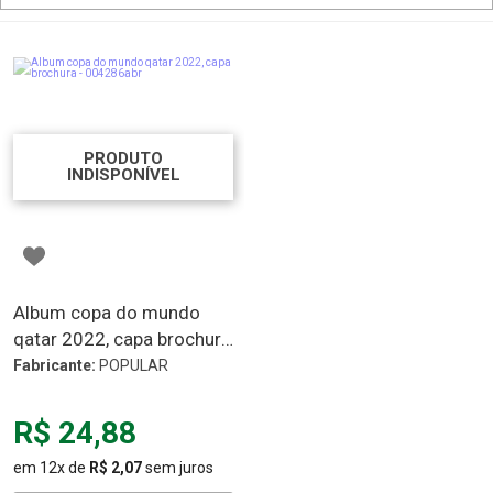
PRODUTO
INDISPONÍVEL
Album copa do mundo
qatar 2022, capa brochura
- 004286abr
Fabricante:
POPULAR
R$ 24,88
em 12x de
R$ 2,07
sem juros