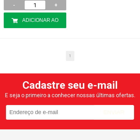
-
+
ADICIONAR AO
CARRINHO
1
Cadastre seu e-mail
E seja o primeiro a conhecer nossas últimas ofertas.
ENVIAR