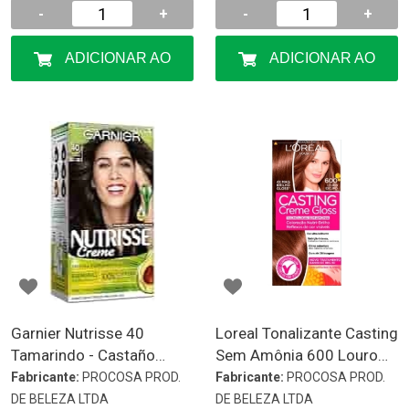
-
+
-
+
ADICIONAR AO
ADICIONAR AO
CARRINHO
CARRINHO
Garnier Nutrisse 40
Loreal Tonalizante Casting
Tamarindo - Castaño
Sem Amônia 600 Louro
Natural
Escuro Tom 600 Louro
Fabricante:
PROCOSA PROD.
Fabricante:
PROCOSA PROD.
Escuro
DE BELEZA LTDA
DE BELEZA LTDA