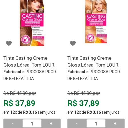
Tinta Casting Creme
Tinta Casting Creme
Gloss Lóreal Tom LOUR
Gloss Lóreal Tom LOURO
NATURAL 700
BAUNILHA 800
Fabricante:
PROCOSA PROD.
Fabricante:
PROCOSA PROD.
DE BELEZA LTDA
DE BELEZA LTDA
De
R$ 45,80
por
De
R$ 45,80
por
R$ 37,89
R$ 37,89
em 12x de
R$ 3,16
sem juros
em 12x de
R$ 3,16
sem juros
-
+
-
+