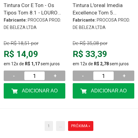
Tintura Cor E Ton - Os
Tintura L'oreal Imedia
Tipos Tom 8.1 - LOURO
Excellence Tom 5
CINZA CLARO
castanho claro
Fabricante:
PROCOSA PROD.
Fabricante:
PROCOSA PROD.
DE BELEZA LTDA
DE BELEZA LTDA
De
R$ 18,51
por
De
R$ 35,08
por
R$ 14,09
R$ 33,39
em 12x de
R$ 1,17
sem juros
em 12x de
R$ 2,78
sem juros
-
+
-
+
ADICIONAR AO
ADICIONAR AO
CARRINHO
CARRINHO
1
...
PRÓXIMA »