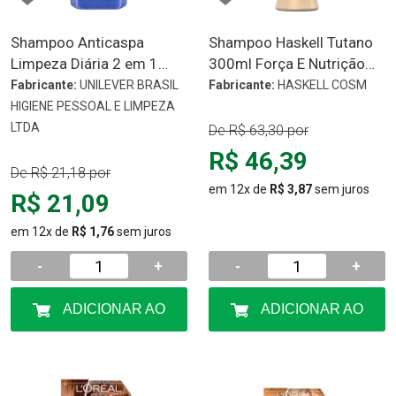
Shampoo Anticaspa
Shampoo Haskell Tutano
Limpeza Diária 2 em 1
300ml Força E Nutrição
Clear 200ml
Com D Pantenol
Fabricante:
UNILEVER BRASIL
Fabricante:
HASKELL COSM
HIGIENE PESSOAL E LIMPEZA
LTDA
De
R$ 63,30
por
R$ 46,39
De
R$ 21,18
por
em 12x de
R$ 3,87
sem juros
R$ 21,09
em 12x de
R$ 1,76
sem juros
-
+
-
+
ADICIONAR AO
ADICIONAR AO
CARRINHO
CARRINHO