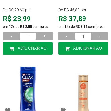
De
R$ 29,60
por
De
R$ 45,80
por
R$ 23,99
R$ 37,89
em 12x de
R$ 2,00
sem juros
em 12x de
R$ 3,16
sem juros
-
+
-
+
ADICIONAR AO
ADICIONAR AO
CARRINHO
CARRINHO