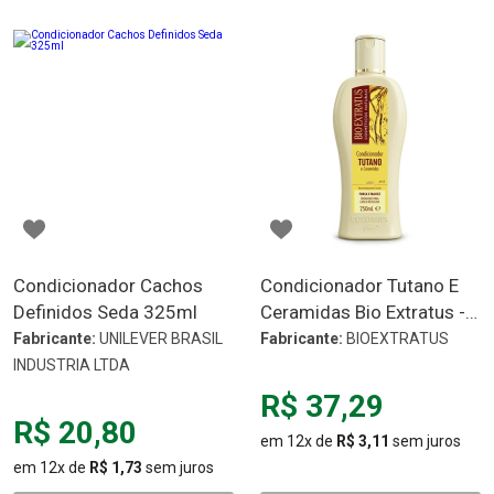
Condicionador Cachos
Condicionador Tutano E
Definidos Seda 325ml
Ceramidas Bio Extratus -
250ml
Fabricante:
UNILEVER BRASIL
Fabricante:
BIOEXTRATUS
INDUSTRIA LTDA
R$ 37,29
R$ 20,80
em 12x de
R$ 3,11
sem juros
em 12x de
R$ 1,73
sem juros