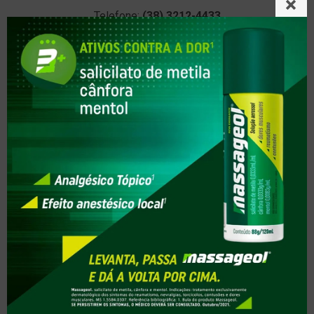
Telefone:
(38) 3212-4433
E-mail:
farmanutri@drogariafarmanutri.com.br
Horários de funcionamento
7:30 - 22:00
SIGA A FARMANUTRI POPULAR
SERVIÇOS
Aferir Pressão
Controle de Peso
Colocação de Brinco
Testes Covid-19
AJUDA