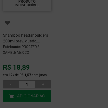
PRODUTO
INDISPONÍVEL
Shampoo headshoulders
200ml prev. queda,
prencao da queda
Fabricante:
PROCTER E
GAMBLE MEXICO
R$ 18,89
em 12x de
R$ 1,57
sem juros
-
+
ADICIONAR AO