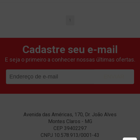
CARRINHO
1
Cadastre seu e-mail
E seja o primeiro a conhecer nossas últimas ofertas.
ENVIAR
Avenida das Américas, 170, Dr. João Alves
Montes Claros - MG
CEP 39402297
CNPJ 10.578.913/0001-43