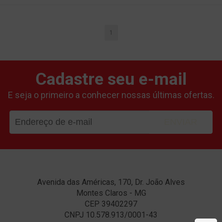
CARRINHO
CARRINHO
1
Cadastre seu e-mail
E seja o primeiro a conhecer nossas últimas ofertas.
ENVIAR
Avenida das Américas, 170, Dr. João Alves
Montes Claros - MG
CEP 39402297
CNPJ 10.578.913/0001-43