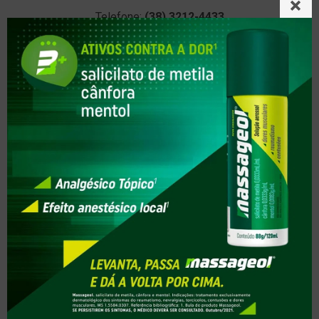
Telefone:
(38) 3212-4433
E-mail:
farmanutri@drogariafarmanutri.com.br
Horários de funcionamento
7:30 - 22:00
SIGA A FARMANUTRI POPULAR
SERVIÇOS
Aferir Pressão
Controle de Peso
Colocação de Brinco
Testes Covid-19
AJUDA