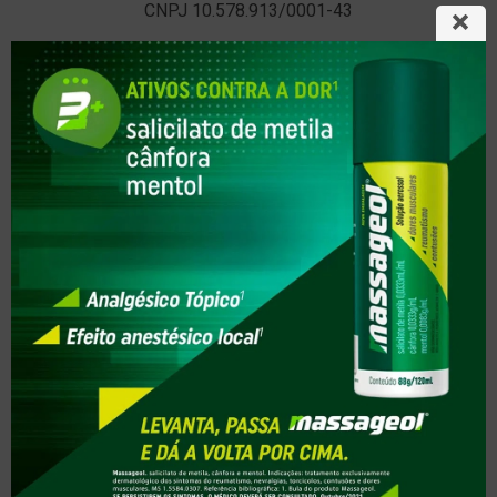
CNPJ 10.578.913/0001-43
Telefone:
(38) 3212-4433
E-mail:
farmanutri@drogariafarmanutri.com.br
Horários de funcionamento
7:30 - 22:00
SIGA A FARMANUTRI POPULAR
SERVIÇOS
Aferir Pressão
Controle de Peso
Colocação de Brinco
Testes Covid-19
AJUDA