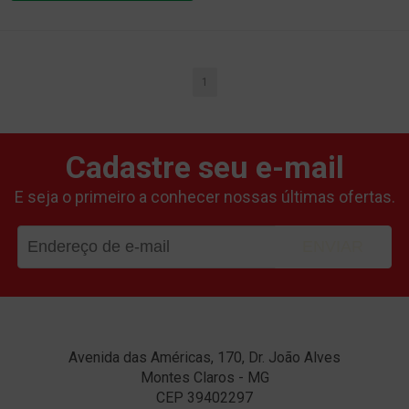
CARRINHO
1
Cadastre seu e-mail
E seja o primeiro a conhecer nossas últimas ofertas.
ENVIAR
Avenida das Américas, 170, Dr. João Alves
Montes Claros - MG
CEP 39402297