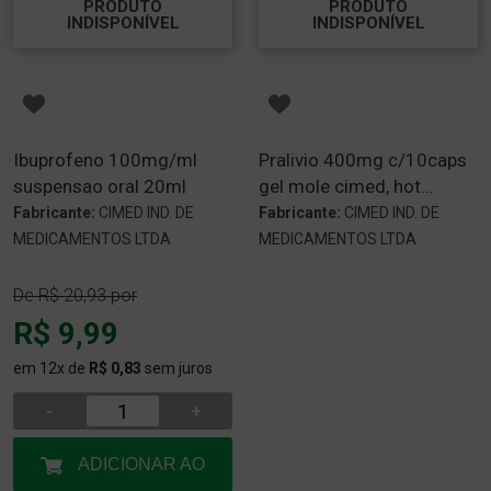
PRODUTO
PRODUTO
INDISPONÍVEL
INDISPONÍVEL
Ibuprofeno 100mg/ml
Pralivio 400mg c/10caps
suspensao oral 20ml
gel mole cimed, hot
dispc24 bisn 30ml
Fabricante:
CIMED IND. DE
Fabricante:
CIMED IND. DE
MEDICAMENTOS LTDA
MEDICAMENTOS LTDA
De
R$ 20,93
por
R$ 9,99
em 12x de
R$ 0,83
sem juros
-
+
ADICIONAR AO