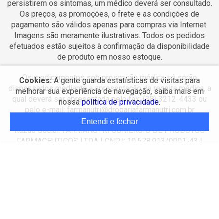
persistirem os sintomas, um médico deverá ser consultado.
Os preços, as promoções, o frete e as condições de
pagamento são válidos apenas para compras via Internet.
Imagens são meramente ilustrativas. Todos os pedidos
efetuados estão sujeitos à confirmação da disponibilidade
de produto em nosso estoque.
Os medicamentos sob prescrição médica só serão
Cookies:
A gente guarda estatísticas de visitas para
dispensados mediante a apresentação da receita médica, a
melhorar sua experiência de navegação, saiba mais em
qual deverá ser apresentada pelo fax: (38) 3212-4433 ou
nossa
política de privacidade.
pelo e-mail: farmanutri@drogariafarmanutri.com.br
Entendi e fechar
Razão Social: FARMANUTRI COMERCIO DE PRODUTOS
FARMACEUTICOS LTDA | CNPJ: 10.578.913/0001-43 |
Endereço: Avenida das Américas, 170 - Dr. João Alves - CEP:
39402297 - Montes Claros - MG
Farmacêutico responsável: CAROLINA ALVES COSTA
BERNARDES - CRF N° 18343 | Alvará Sanitário: 00482/2021
Autorização de Funcionamento da Empresa (AFE):
25352349101/2013-40