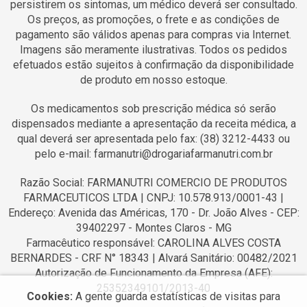
persistirem os sintomas, um médico deverá ser consultado.
Os preços, as promoções, o frete e as condições de
pagamento são válidos apenas para compras via Internet.
Imagens são meramente ilustrativas. Todos os pedidos
efetuados estão sujeitos à confirmação da disponibilidade
de produto em nosso estoque.
Os medicamentos sob prescrição médica só serão
dispensados mediante a apresentação da receita médica, a
qual deverá ser apresentada pelo fax: (38) 3212-4433 ou
pelo e-mail: farmanutri@drogariafarmanutri.com.br
Razão Social: FARMANUTRI COMERCIO DE PRODUTOS
FARMACEUTICOS LTDA | CNPJ: 10.578.913/0001-43 |
Endereço: Avenida das Américas, 170 - Dr. João Alves - CEP:
39402297 - Montes Claros - MG
Farmacêutico responsável: CAROLINA ALVES COSTA
BERNARDES - CRF N° 18343 | Alvará Sanitário: 00482/2021
Autorização de Funcionamento da Empresa (AFE):
25352349101/2013-40
Cookies:
A gente guarda estatísticas de visitas para