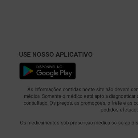
ANADOR (2)
ANALITIC (1)
ANASOL (10)
ANDREWS (1)
APIS FRESH (1)
USE NOSSO APLICATIVO
APOLO (4)
APRACUR (1)
APSEN (28)
As informações contidas neste site não devem ser
APTAMIL (5)
médica. Somente o médico está apto a diagnosticar 
APTANUTRI (2)
consultado. Os preços, as promoções, o frete e as 
pedidos efetuado
AQUA JOIAS (1)
AQUAFRESH (1)
Os medicamentos sob prescrição médica só serão disp
ARBORETO (1)