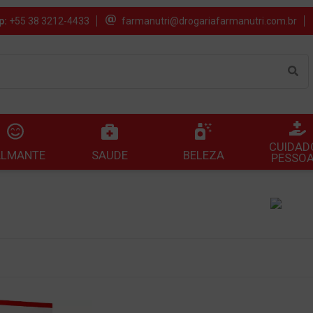
p:
+55 38 3212-4433
farmanutri@drogariafarmanutri.com.br
CUIDAD
SAUDE
BELEZA
ALMANTE
PESSOA