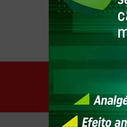
ADOCYL (2)
ADICIONAR AO
ADVIL (3)
CA
AFFAGIO (23)
AIRELA (20)
ALBANY (4)
ALCON (9)
ALEKTOS (2)
ALFAPARF (23)
ALGINAC (1)
ALIVIUM (2)
ALLEGRA (4)
ALLEGRA D (1)
ALLERGAN (11)