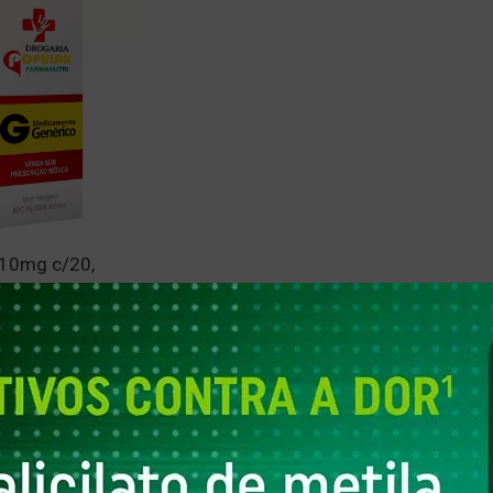
10mg c/20,
DLEY
A LTDA
,00
18,33
sem juros
+