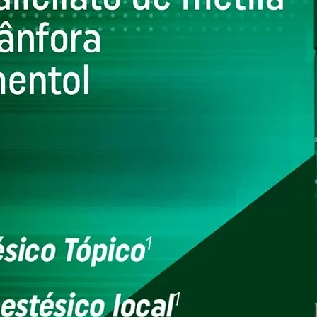
RRINHO
1
Cadastre seu e-mail
E seja o primeiro a conhecer nossas últimas ofertas.
ENVIA