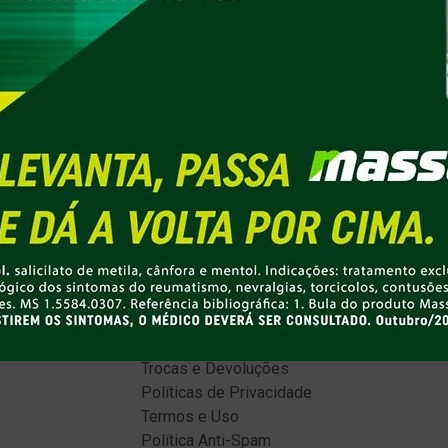
SERVIÇOS
Aferir Pressão
Controle de Peso
Colocação de Brinco
Testes Covid-19
AJUDA
Como Comprar
Entrega
Promoções
Formas de Pagamento
Retire na Loja
POLÍTICAS
Trocas e Devoluções
Políticas de Privacidade
Termos e Uso
Política Anti-Spam