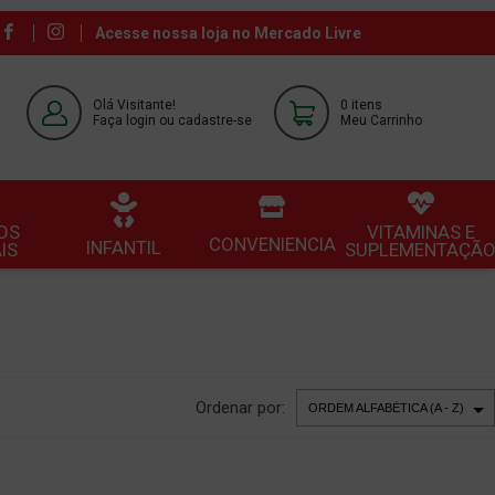
Acesse nossa loja no Mercado Livre
Olá Visitante!
0 itens
Faça login ou cadastre-se
Meu Carrinho
OS
VITAMINAS E
CONVENIENCIA
INFANTIL
IS
SUPLEMENTAÇÃ
Ordenar por: