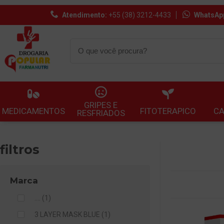
Atendimento:
+55 (38) 3212-4433
WhatsAp
GRIPES E
MEDICAMENTOS
FITOTERAPICO
C
RESFRIADOS
filtros
Marca
.... (1)
3 LAYER MASK BLUE (1)