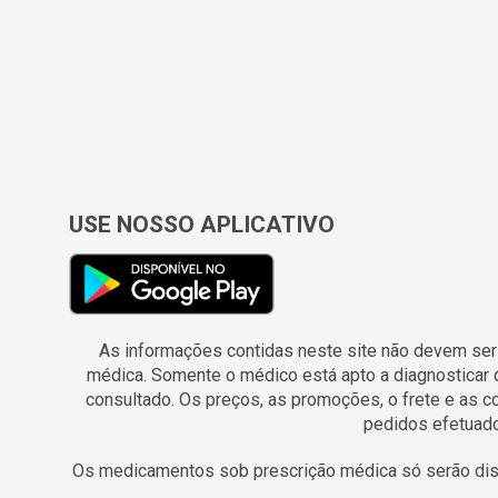
ANADOR (2)
ANALITIC (1)
ANASOL (10)
ANDREWS (1)
APIS FRESH (1)
APOLO (4)
USE NOSSO APLICATIVO
APRACUR (1)
APSEN (28)
APTAMIL (5)
As informações contidas neste site não devem ser
APTANUTRI (2)
médica. Somente o médico está apto a diagnosticar 
AQUA JOIAS (1)
consultado. Os preços, as promoções, o frete e as 
pedidos efetuado
AQUAFRESH (1)
Os medicamentos sob prescrição médica só serão disp
ARBORETO (1)