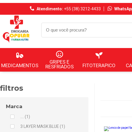
Atendimento:
+55 (38) 3212-4433
WhatsAp
GRIPES E
MEDICAMENTOS
FITOTERAPICO
C
RESFRIADOS
filtros
Marca
.... (1)
3 LAYER MASK BLUE (1)