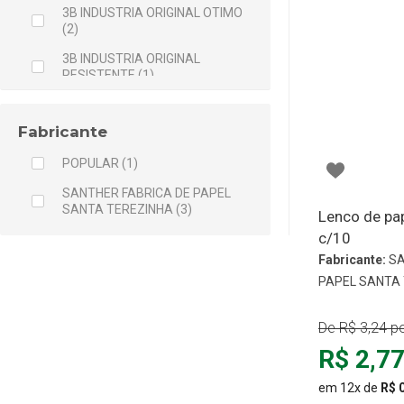
3B INDUSTRIA ORIGINAL OTIMO
(2)
3B INDUSTRIA ORIGINAL
RESISTENTE (1)
ABBOTT (7)
Fabricante
ABC (1)
POPULAR (1)
ABOVE (24)
SANTHER FABRICA DE PAPEL
ACHE (98)
SANTA TEREZINHA (3)
Lenco de pape
ACNASE (2)
c/10
ACNEE LOSS (1)
Fabricante:
SA
PAPEL SANTA
ACNEZIL (4)
AD-MUC (1)
De
R$ 3,24
po
ADAMS ALIMENTOS (2)
R$ 2,7
ADIUM (1)
em 12x de
R$ 
ADIVAH COSMETICOS (24)