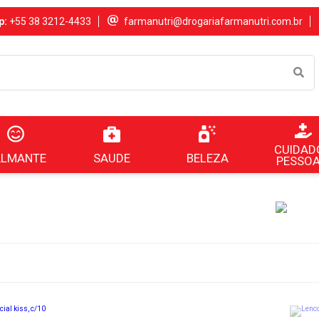
p:
+55 38 3212-4433
farmanutri@drogariafarmanutri.com.br
CUIDAD
SAUDE
BELEZA
ALMANTE
PESSOA