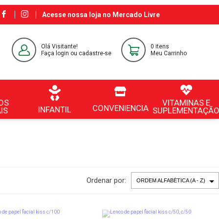
Acesse nossa loja no Mercado Livre
Olá Visitante!
0 itens
Faça login ou cadastre-se
Meu Carrinho
OS
VITAMINAS E
CONVENIENCIA
INFANTIL
IS
SUPLEMENTAÇÃ
Ordenar por: