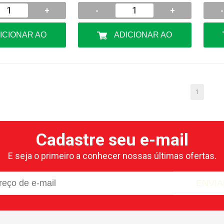
+
-
+
-
ADICIONAR AO
RRINHO
CARRINHO
1
Cadastre seu e-mail
E seja o primeiro a conhecer nossas últimas ofertas.
ENVIA