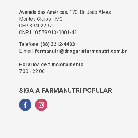
ALMA DE FLORES (3)
Avenida das Américas, 170, Dr. João Alves
ALMEIDA PRADO (2)
Montes Claros - MG
ALPHAVILLE (1)
CEP 39402297
CNPJ 10.578.913/0001-43
ALPINO (1)
Telefone:
(38) 3212-4433
ALTA MODA (1)
E-mail:
farmanutri@drogariafarmanutri.com.br
ALTHAIA (17)
Horários de funcionamento
ALTHAIA GENERICO (3)
7:30 - 22:00
ALWAYS (11)
AMACIHAIR (3)
SIGA A FARMANUTRI POPULAR
AMARAL IMPORT (1)
AMBROL (1)
AMEI COSMETICOS (1)
AMOEBA (1)
ANACONDA (1)