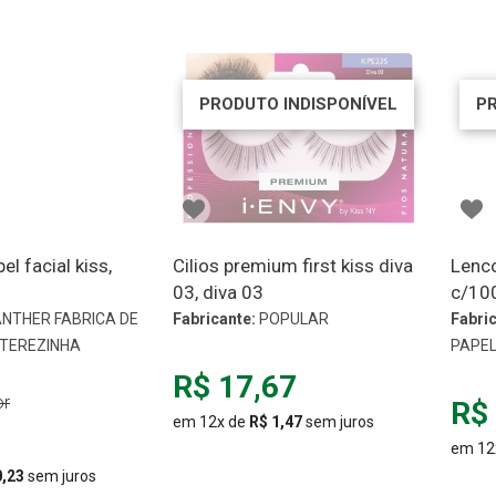
PRODUTO INDISPONÍVEL
P
l facial kiss,
Cilios premium first kiss diva
Lenco
03, diva 03
c/10
NTHER FABRICA DE
Fabricante:
POPULAR
Fabric
 TEREZINHA
PAPEL
R$ 17,67
r
R$ 
em 12x de
R$ 1,47
sem juros
7
em 12
0,23
sem juros