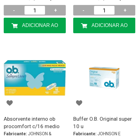
-
+
-
+
ADICIONAR AO
ADICIONAR AO
CARRINHO
CARRINHO
Absorvente interno ob
Buffer O.B. Original super
procomfort c/16 medio
10 u
Fabricante:
JOHNSON &
Fabricante:
JOHNSON E