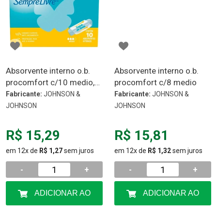
Absorvente interno o.b.
Absorvente interno o.b.
procomfort c/10 medio,
procomfort c/8 medio
medio
Fabricante:
JOHNSON &
Fabricante:
JOHNSON &
JOHNSON
JOHNSON
R$ 15,29
R$ 15,81
em 12x de
R$ 1,27
sem juros
em 12x de
R$ 1,32
sem juros
-
+
-
+
ADICIONAR AO
ADICIONAR AO