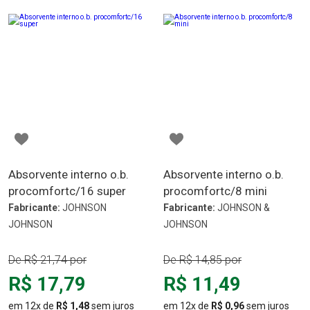
CARRINHO
CARRINHO
Absorvente interno o.b.
Absorvente interno o.b.
procomfortc/16 super
procomfortc/8 mini
Fabricante:
JOHNSON
Fabricante:
JOHNSON &
JOHNSON
JOHNSON
De
R$ 21,74
por
De
R$ 14,85
por
R$ 17,79
R$ 11,49
em 12x de
R$ 1,48
sem juros
em 12x de
R$ 0,96
sem juros