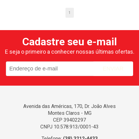
1
Cadastre seu e-mail
E seja o primeiro a conhecer nossas últimas ofertas.
ENVIAR
Avenida das Américas, 170, Dr. João Alves
Montes Claros - MG
CEP 39402297
CNPJ 10.578.913/0001-43
Telefone:
(38) 3212-4433