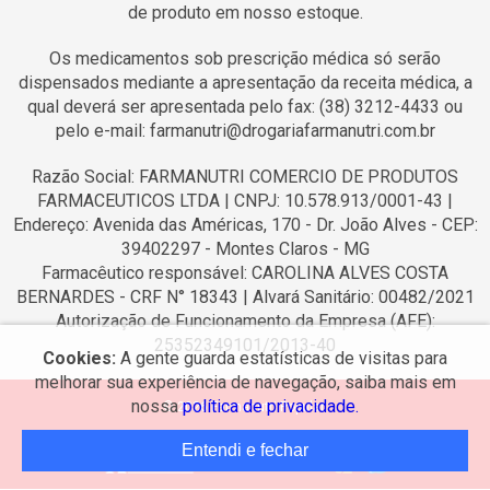
de produto em nosso estoque.
Os medicamentos sob prescrição médica só serão
dispensados mediante a apresentação da receita médica, a
qual deverá ser apresentada pelo fax: (38) 3212-4433 ou
pelo e-mail: farmanutri@drogariafarmanutri.com.br
Razão Social: FARMANUTRI COMERCIO DE PRODUTOS
FARMACEUTICOS LTDA | CNPJ: 10.578.913/0001-43 |
Endereço: Avenida das Américas, 170 - Dr. João Alves - CEP:
39402297 - Montes Claros - MG
Farmacêutico responsável: CAROLINA ALVES COSTA
BERNARDES - CRF N° 18343 | Alvará Sanitário: 00482/2021
Autorização de Funcionamento da Empresa (AFE):
25352349101/2013-40
Cookies:
A gente guarda estatísticas de visitas para
melhorar sua experiência de navegação, saiba mais em
nossa
política de privacidade.
© 2026 Farmanutri Popular.
Entendi e fechar
Desenvolvido por