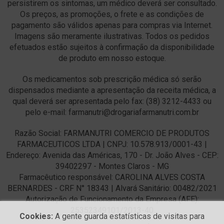
persistirem os sintomas, um médico deverá ser consultado.
Os preços, as promoções, o frete e as condições de
pagamento são válidos apenas para compras via Internet.
Imagens são meramente ilustrativas. Todos os pedidos
efetuados estão sujeitos à confirmação da disponibilidade
de produto em nosso estoque.
Os medicamentos sob prescrição médica só serão
dispensados mediante a apresentação da receita médica, a
qual deverá ser apresentada pelo fax: (38) 3212-4433 ou
pelo e-mail: farmanutri@drogariafarmanutri.com.br
Razão Social: FARMANUTRI COMERCIO DE PRODUTOS
FARMACEUTICOS LTDA | CNPJ: 10.578.913/0001-43 |
Endereço: Avenida das Américas, 170 - Dr. João Alves - CEP:
39402297 - Montes Claros - MG
Farmacêutico responsável: CAROLINA ALVES COSTA
BERNARDES - CRF N° 18343 | Alvará Sanitário: 00482/2021
Autorização de Funcionamento da Empresa (AFE):
25352349101/2013-40
Cookies:
A gente guarda estatísticas de visitas para