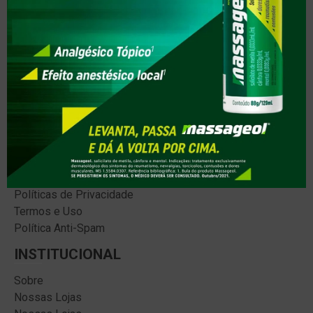
Testes Covid-19
AJUDA
Como Comprar
Entrega
Promoções
Formas de Pagamento
Retire na Loja
POLÍTICAS
Trocas e Devoluções
Políticas de Privacidade
Termos e Uso
Política Anti-Spam
INSTITUCIONAL
Sobre
Nossas Lojas