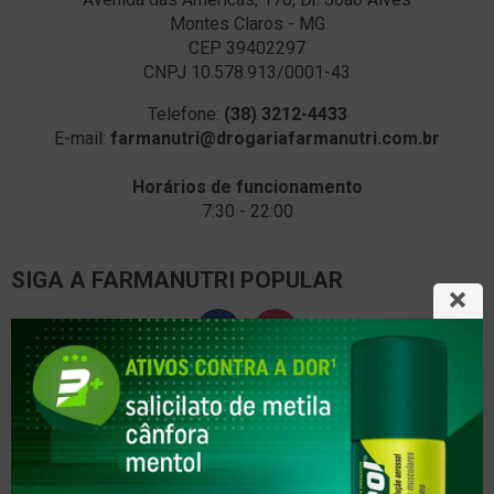
Montes Claros - MG
CEP 39402297
CNPJ 10.578.913/0001-43
Telefone:
(38) 3212-4433
E-mail:
farmanutri@drogariafarmanutri.com.br
Horários de funcionamento
7:30 - 22:00
SIGA A FARMANUTRI POPULAR
SERVIÇOS
Aferir Pressão
Controle de Peso
Colocação de Brinco