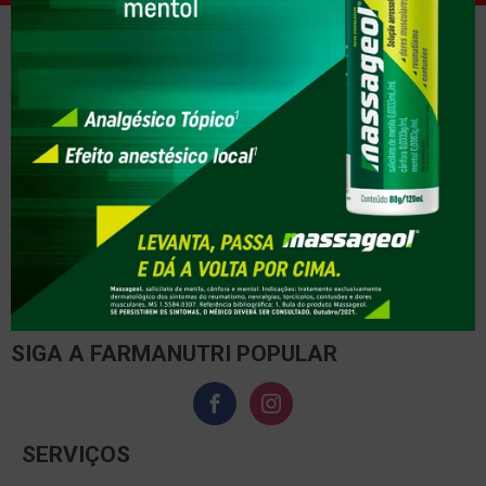
Avenida das Américas, 170, Dr. João Alves
Montes Claros - MG
CEP 39402297
CNPJ 10.578.913/0001-43
Telefone:
(38) 3212-4433
E-mail:
farmanutri@drogariafarmanutri.com.br
Horários de funcionamento
7:30 - 22:00
SIGA A FARMANUTRI POPULAR
SERVIÇOS