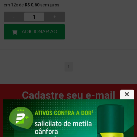
em 12x de
R$ 0,60
sem juros
-
+
ADICIONAR AO
CARRINHO
1
Cadastre seu e-mail
E seja o primeiro a conhecer nossas últimas ofertas.
ENVIAR