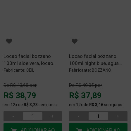
Locao facial bozzano
Locao facial bozzano
100ml aloe vera, locao
100ml night blue, agua
facial agua nova
nova night blue
Fabricante:
CEIL
Fabricante:
BOZZANO
De
R$ 43,68
por
De
R$ 40,35
por
R$ 38,79
R$ 37,89
em 12x de
R$ 3,23
sem juros
em 12x de
R$ 3,16
sem juros
-
+
-
+
ADICIONAR AO
ADICIONAR AO