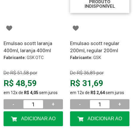
PRODUTO
INDISPONÍVEL
Emulsao scott laranja
Emulsao scott regular
400ml, laranja 400ml
200ml, regular 200ml
Fabricante:
GSK OTC
Fabricante:
GSK
De
R$ 51,58
por
De
R$ 36,89
por
R$ 48,59
R$ 31,69
em 12x de
R$ 4,05
sem juros
em 12x de
R$ 2,64
sem juros
-
+
-
+
ADICIONAR AO
ADICIONAR AO