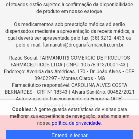
efetuados estão sujeitos à confirmação da disponibilidade
de produto em nosso estoque.
Os medicamentos sob prescrição médica só serão
dispensados mediante a apresentação da receita médica, a
qual deverá ser apresentada pelo fax: (38) 3212-4433 ou
pelo e-mail: farmanutri@drogariafarmanutri.com.br
Razão Social: FARMANUTRI COMERCIO DE PRODUTOS
FARMACEUTICOS LTDA | CNPJ: 10.578.913/0001-43 |
Endereço: Avenida das Américas, 170 - Dr. João Alves - CEP:
39402297 - Montes Claros - MG
Farmacêutico responsável: CAROLINA ALVES COSTA
BERNARDES - CRF N° 18343 | Alvará Sanitário: 00482/2021
Autorização de Funcionamento da Empresa (AFE):
25352349101/2013-40
Cookies:
A gente guarda estatísticas de visitas para
melhorar sua experiência de navegação, saiba mais em
nossa
política de privacidade.
© 2026 Farmanutri Popular.
Entendi e fechar
Desenvolvido por