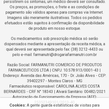
persistirem os sintomas, um médico deverá ser consultado.
Os preços, as promoções, o frete e as condições de
pagamento são válidos apenas para compras via Internet.
Imagens são meramente ilustrativas. Todos os pedidos
efetuados estão sujeitos à confirmação da disponibilidade
de produto em nosso estoque.
Os medicamentos sob prescrição médica só serão
dispensados mediante a apresentação da receita médica, a
qual deverá ser apresentada pelo fax: (38) 3212-4433 ou
pelo e-mail: farmanutri@drogariafarmanutri.com.br
Razão Social: FARMANUTRI COMERCIO DE PRODUTOS
FARMACEUTICOS LTDA | CNPJ: 10.578.913/0001-43 |
Endereço: Avenida das Américas, 170 - Dr. João Alves - CEP:
39402297 - Montes Claros - MG
Farmacêutico responsável: CAROLINA ALVES COSTA
BERNARDES - CRF N° 18343 | Alvará Sanitário: 00482/2021
Autorização de Funcionamento da Empresa (AFE):
25352349101/2013-40
Cookies:
A gente guarda estatísticas de visitas para